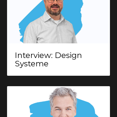
Interview: Design
Systeme
Interview:
Interview
Barrierefreiheit