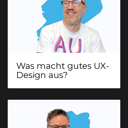
UX-
Design
aus?
Was macht gutes UX-
Design aus?
Interview:
Interview
Design
Systeme