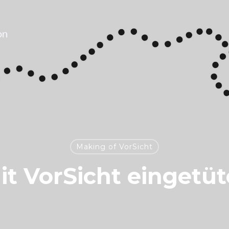
Making of VorSicht
it VorSicht eingetüt