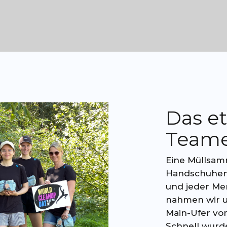
Das e
Teame
Eine Müllsam
Handschuhen,
und jeder Men
nahmen wir u
Main-Ufer vom
Schnell wurde