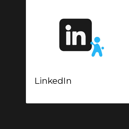
LinkedIn
Making of VorSicht
LinkedIn