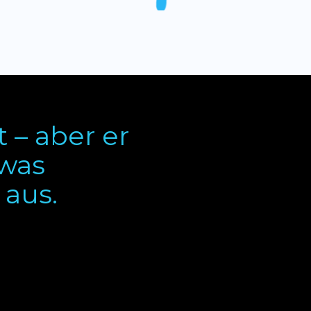
 – aber er
twas
 aus.