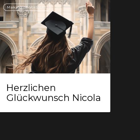
erzlichen
Making of VorSicht
lückwunsch
icola
Herzlichen
Glückwunsch Nicola