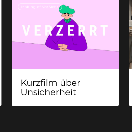
Kurzfilm
H
Making of VorSicht
über
G
Unsicherheit
N
Kurzfilm über
Unsicherheit