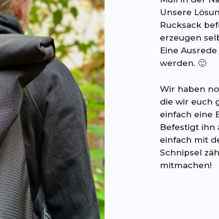
Unsere Lösun
Rucksack befe
erzeugen selb
Eine Ausrede 
werden.
🙂
Wir haben noc
die wir euch
einfach eine 
Befestigt ih
einfach mit 
Schnipsel zäh
mitmachen!