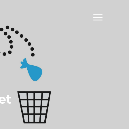
Menu
et